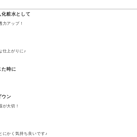
入化粧水として
透力アップ！
な仕上がりに♪
じた時に
ダウン
湿が大切！
とにかく気持ち良いです♪