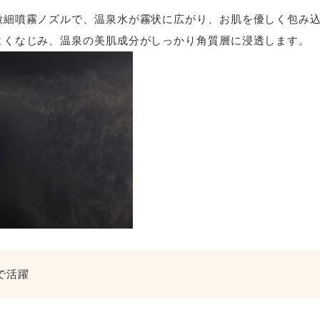
微細噴霧ノズルで、温泉水が霧状に広がり、お肌を優しく包み
よくなじみ、温泉の美肌成分がしっかり角質層に浸透します。
で活躍