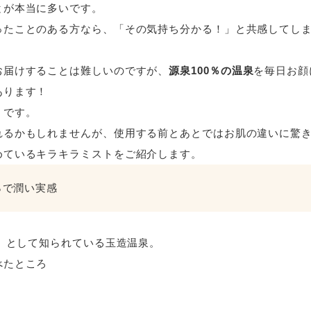
とが本当に多いです。
ったことのある方なら、「その気持ち分かる！」と共感してし
お届けすることは難しいのですが、
源泉100％の温泉
を毎日お顔
あります！
」
です。
れるかもしれませんが、使用する前とあとではお肌の違いに驚
めているキラキラミストをご紹介します。
％で潤い実感
湯」として知られている玉造温泉。
べたところ