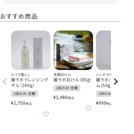
おすすめ商品
メイク落とし
洗顔石けん
ハンドクリーム
姫ラボクレンジング
姫ラボ石けん（80g）
姫ラボハンドクリー
ゲル（180g）
ム（50g）
1回のみ・定期
1回のみ・定期
1回のみ・定期
¥
1,980
税込
¥
2,750
¥
990
税込
税込