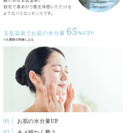
感
がある玉造温泉。
自宅で湯あがり肌を体感いただける
ようなバスエッセンスです。
65
玉造温泉でお肌の水分量
%UP!!
※8週間の実験による
お肌の水分量UP
キメ細かく整う