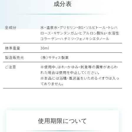
成分表
全成分
水・温泉水・グリセリン・BG・ソルビトール・トレハ
ロース・キサンタンガム・ヒアルロン酸Na・水溶性
コラーゲン・ハチミツ・フェノキシエタノール
標準重量
30ml
製造販売元
（株）サティス製薬
ご注意
※使用中、はれ・かゆみ・刺激等の異常があらわ
れた場合は使用を中止してください。
※本品には浴槽･風呂釜をいためるイオウは入っ
ておりません。
使用期限について