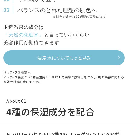
バランスのとれた理想の肌色へ
※肌色の改善は12週間の実験による
玉造温泉の成分は
「天然の化粧水」
と言っていいくらい
美容作用が期待できます
温泉水についてもっと見る
※サティス製薬調べ
※サティス製薬とは：商品開発800社以上の実績と技術力を生かし、肌の美容に関わる
有効性試験を受託する会社
4種の保湿成分を配合
トレハロース・ヒアルロン酸Na・コラーゲン・ハチミツ
の4種