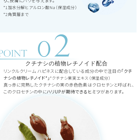
り、
皮膚にハリを与えます。
*1加水分解ヒアルロン酸Na（保湿成分）
*2角質層まで
クチナシの植物レチノイド配合
リンクルクリーム ハピネスに配合している成分の中で注目の
「クチ
ナシの植物レチノイド*」
*クチナシ果実エキス（保湿成分）
真っ赤に完熟したクチナシの実の赤色色素はクロセチンと呼ばれ、
このクロセチンの中に
ハリUPが期待できるヒミツ
があります。