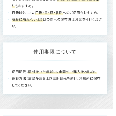
り
もおすすめ。
目元以外にも、
口元・首・額・眉間
へのご使用もおすすめ。
粘膜に触れないよう
目の際への塗布時はお気を付けくださ
い。
使用期限について
使用期限：
開封後→半年以内、未開封→購入後2年以内
保管方法：高温多湿および直射日光を避け、冷暗所に保存
してください。