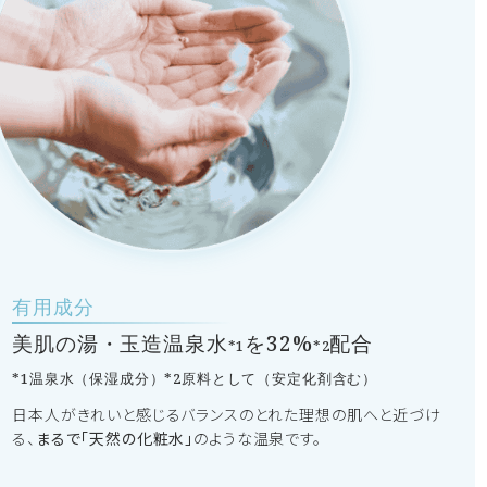
有用成分
美肌の湯・玉造温泉水
を32%
配合
*1
*2
*1温泉水（保湿成分）*2原料として（安定化剤含む）
日本人がきれいと感じるバランスのとれた理想の肌へと近づけ
る、
まるで「天然の化粧水」
のような温泉です。