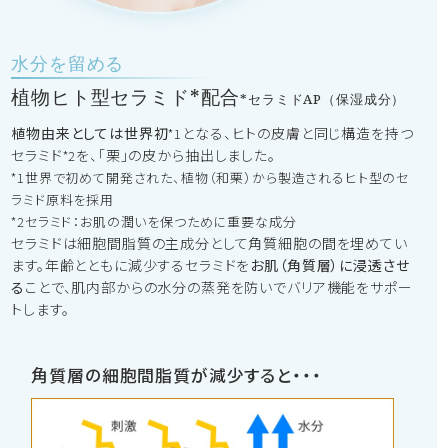
水分を留める
植物ヒト型セラミド*配合
*セラミドAP（保湿成分）
植物由来としては世界初
となる、ヒトの皮膚と同じ構造を持つ
*1
セラミド
を、「栗」の皮から抽出しました。
*2
*1世界で初めて開発された、植物（和栗）から製造されるヒト型のセ
ラミド原料を採用
*2セラミド：お肌の潤いを保つために重要な成分
セラミドは細胞間脂質の主成分として角質細胞の間を埋めてい
ます。年齢とともに減少するセラミドを
お肌（角質層）に浸透させ
る
ことで、肌内部からの水分の蒸発を防いでバリア機能をサポー
トします。
角質層の細胞間脂質が減少すると・・・