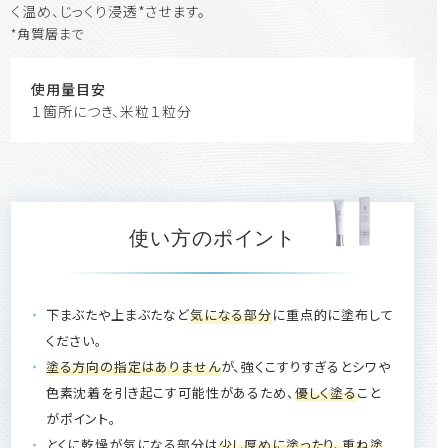
く温め、じっくり浸透*させます。
*角質層まで
使用量目安
１箇所につき、米粒１粒分
使い方のポイント
下まぶたや上まぶたなど
気になる部分
に重点的に塗布して
ください。
塗る方向の指定はありません
が、強くこすりすぎるとシワや
色素沈着を引き起こす可能性があるため、
優しく塗る
こと
がポイント。
とくに乾燥が気になる部分は
少し厚めに塗ったり、重ね塗