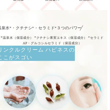
温泉水
・クチナシ
・セラミド
３つのパワー
*
*
*
*温泉水（保湿成分） *クチナシ果実エキス（保湿成分） *セラミド
AP・グルコシルセラミド（保湿成分）
リンクルクリーム ハピネスの
ここがスゴい