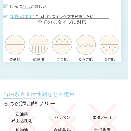
ハリ
目元に
がほしい
年齢の変化
につれて、スキンケアを見直したい
全ての肌タイプに対応
普通肌
乾燥肌
混合肌
ゆらぎ肌
脂性肌
石油系界面活性剤など不使用
６つの添加物フリー
石油系
パラベン
エタノール
界面活性剤
鉱物油
合成香料
合成色素