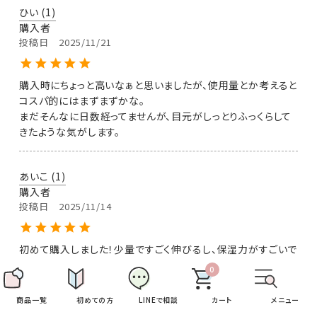
ひい
1
購入者
投稿日
2025/11/21
購入時にちょっと高いなぁと思いましたが、使用量とか考えると
コスパ的にはまずまずかな。

まだそんなに日数経ってませんが、目元がしっとりふっくらして
きたような気がします。
あいこ
1
購入者
投稿日
2025/11/14
初めて購入しました！少量ですごく伸びるし、保湿力がすごいで
す！今後の小ジワ減少に期待します！
0
商品を購入する
商品一覧
初めての方
LINEで相談
カート
メニュー
ユズママ
1