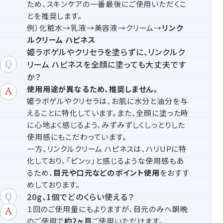
ため、スキンケアの一番最後にご使用いただくこ
とを推奨します。
例）化粧水→乳液→美容液→クリーム→
リンク
ルクリーム ハピネス
姫ラボゲルやクリセラを塗らずに、リンクルク
リーム ハピネスを全顔に塗っても大丈夫です
か？
使用用途が異なるため、推奨しません。
姫ラボゲルやクリセラは、お肌に水分と油分を与
えることに特化しています。また、全顔に塗った時
に心地よく感じるよう、みずみずしくしっとりした
使用感にもこだわっています。
一方、リンクルクリーム ハピネスは、ハリUPに特
化しており、「ピンッ」と感じるような使用感もあ
るため、
目元や口元などのポイント使用
をおすす
めしております。
20g、1個でどのくらい使える？
１回のご使用量にもよりますが、目元のみへ朝晩
のご使用で
約2ヶ月
ご使用いただけます。