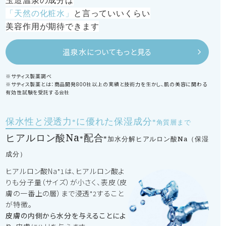
玉造温泉の成分は
「天然の化粧水」
と言っていいくらい
美容作用が期待できます
温泉水についてもっと見る
※サティス製薬調べ
※サティス製薬とは：商品開発800社以上の実績と技術力を生かし、肌の美容に関わる
有効性試験を受託する会社
保水性と浸透力
に優れた保湿成分
*
*角質層まで
ヒアルロン酸Na
配合
*
*加水分解ヒアルロン酸Na（保湿
成分）
ヒアルロン酸Na
は、ヒアルロン酸よ
*1
りも分子量（サイズ）が小さく、表皮（皮
膚の一番上の層）まで浸透
すること
*2
が特徴。
皮膚の内側から水分を与えることによ