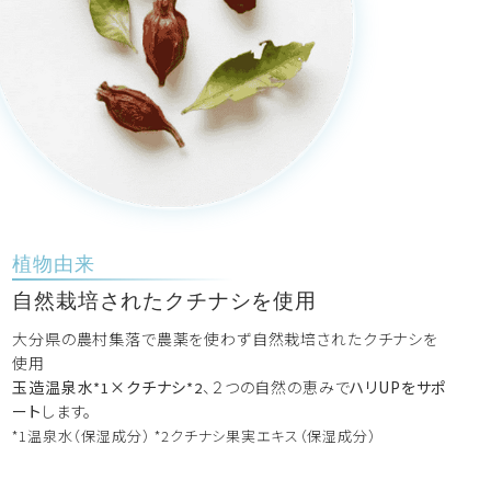
植物由来
自然栽培されたクチナシを使用
大分県の農村集落で農薬を使わず自然栽培されたクチナシを
使用
玉造温泉水
×クチナシ
、２つの自然の恵みで
ハリUPをサポ
*1
*2
ート
します。
*1温泉水（保湿成分） *2クチナシ果実エキス（保湿成分）