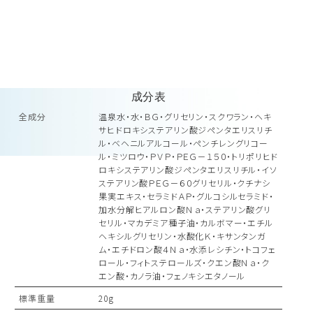
成分表
全成分
温泉水・水・ＢＧ・グリセリン・スクワラン・ヘキ
サヒドロキシステアリン酸ジペンタエリスリチ
ル・ベヘニルアルコール・ペンチレングリコー
ル・ミツロウ・ＰＶＰ・ＰＥＧ－１５０・トリポリヒド
ロキシステアリン酸ジペンタエリスリチル・イソ
ステアリン酸ＰＥＧ－６０グリセリル・クチナシ
果実エキス・セラミドＡＰ・グルコシルセラミド・
加水分解ヒアルロン酸Ｎａ・ステアリン酸グリ
セリル・マカデミア種子油・カルボマー・エチル
ヘキシルグリセリン・水酸化Ｋ・キサンタンガ
ム・エチドロン酸４Ｎａ・水添レシチン・トコフェ
ロール・フィトステロールズ・クエン酸Ｎａ・ク
エン酸・カノラ油・フェノキシエタノール
標準重量
20g