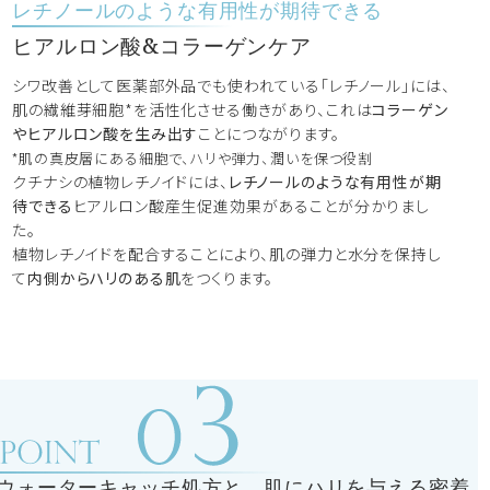
レチノールのような有用性が期待できる
ヒアルロン酸&コラーゲンケア
シワ改善として医薬部外品でも使われている「レチノール」には、
肌の繊維芽細胞*を活性化させる働きがあり、これは
コラーゲン
やヒアルロン酸を生み出す
ことにつながります。
*肌の真皮層にある細胞で、ハリや弾力、潤いを保つ役割
クチナシの植物レチノイドには、
レチノールのような有用性が期
待できる
ヒアルロン酸産生促進効果があることが分かりまし
た。
植物レチノイドを配合することにより、肌の弾力と水分を保持し
て
内側からハリのある肌
をつくります。
ウォーターキャッチ処方と、肌にハリを与える密着