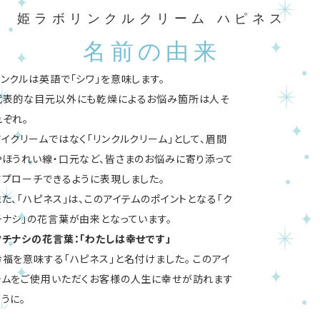
姫ラボリンクルクリーム ハピネス
名前の由来
リンクルは英語で「シワ」を意味します。
代表的な目元以外にも乾燥によるお悩み箇所は人そ
れぞれ。
アイクリームではなく「リンクルクリーム」として、眉間
やほうれい線・口元など、皆さまのお悩みに寄り添って
アプローチできるように表現しました。
また、「ハピネス」は、このアイテムのポイントとなる「ク
チナシ」の花言葉が由来となっています。
クチナシの花言葉：「わたしは幸せです」
幸福を意味する「ハピネス」と名付けました。 このアイ
テムをご使用いただくお客様の人生に幸せが訪れます
ように。