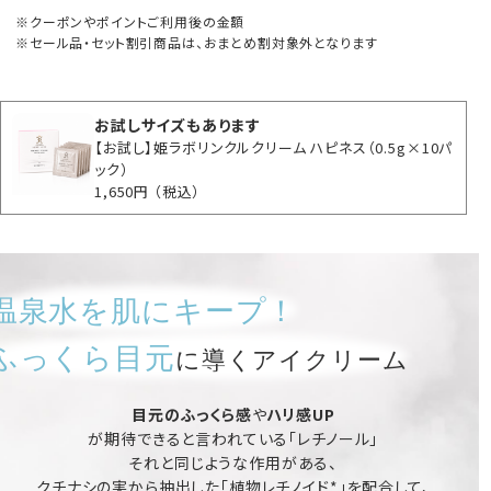
クーポンやポイントご利用後の金額
セール品・セット割引商品は、おまとめ割対象外となります
お試しサイズもあります
【お試し】姫ラボリンクルクリーム ハピネス（0.5g×10パ
ック）
1,650円
（税込）
温泉水を肌にキープ！
ふっくら目元
に導くアイクリーム
目元のふっくら感
や
ハリ感UP
が期待できると言われている「レチノール」
それと同じような作用がある、
クチナシの実から抽出した「植物レチノイド*」を配合して、