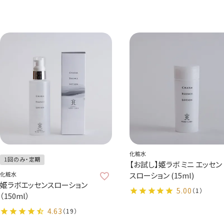
化粧水
1回のみ・定期
【お試し】姫ラボ ミニ エッセン
化粧水
スローション (15ml)
姫ラボエッセンスローション
5.00
（1）
（150ml）
4.63
（19）