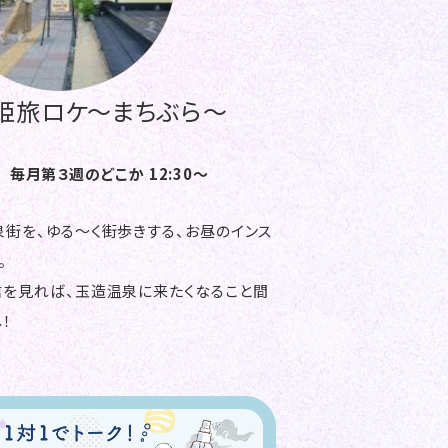
姫旅ロケ～まちぶら～
毎月第３週のどこか 12:30～
街を、ゆる～く街歩きする、お昼のインス
。
信を見れば、玉造温泉に来たくなること間
！