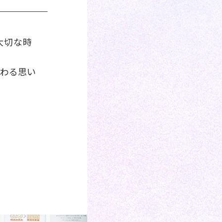
大切な時
つわる思い
。