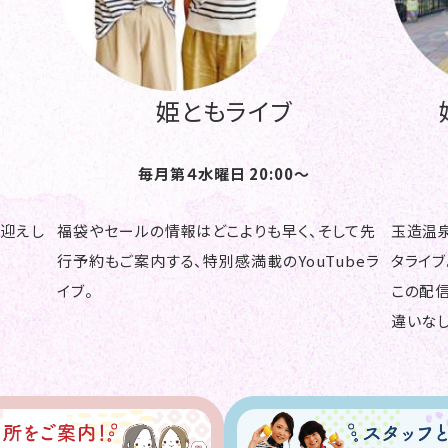
姫ともライブ
毎月第４水曜日 20:00～
お迎えし
福袋やセールの情報はどこよりも早く、そして先
玉造温泉
行予約もご案内する、特別感満載のYouTubeラ
タライブ
イブ。
この配
違いなし