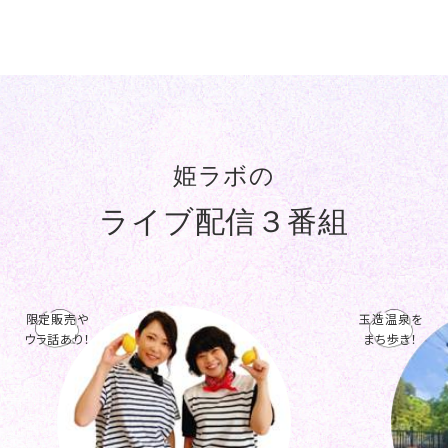
姫ラボの
ライブ配信３番組
限定販売や
玉造温泉を
ウラ話あり！
まち歩き！