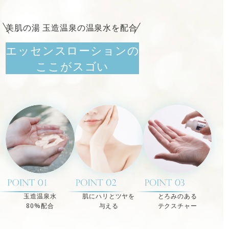
美肌の湯 玉造温泉の温泉水を配合
エッセンスローションの
ここがスゴい
玉造温泉水
肌にハリとツヤを
とろみのある
80%配合
与える
テクスチャー