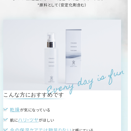
*原料として（安定化剤含む）
Every day is fun
こんな方におすすめです
乾燥
が気になっている
ハリ・ツヤ
肌に
がほしい
今の保湿ケアでは物足りない
と感じている