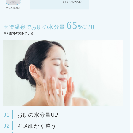
65
玉造温泉でお肌の水分量
%UP!!
※8週間の実験による
お肌の水分量UP
キメ細かく整う