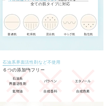
全ての肌タイプに対応
普通肌
乾燥肌
混合肌
ゆらぎ肌
脂性肌
石油系界面活性剤など不使用
６つの添加物フリー
石油系
パラベン
エタノール
界面活性剤
鉱物油
合成香料
合成色素