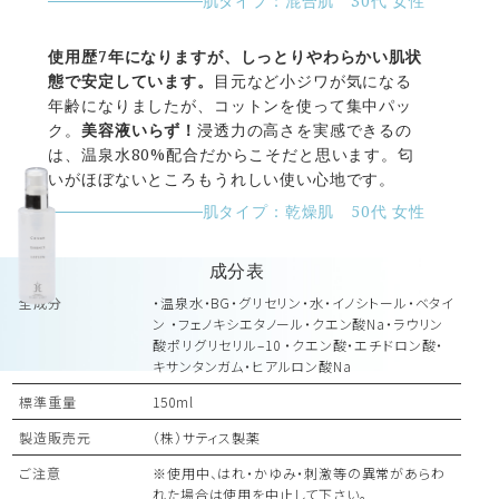
肌タイプ：混合肌 30代 女性
使用歴7年になりますが、しっとりやわらかい肌状
態で安定しています。
目元など小ジワが気になる
年齢になりましたが、コットンを使って集中パッ
ク。
美容液いらず！
浸透力の高さを実感できるの
は、温泉水80%配合だからこそだと思います。匂
いがほぼないところもうれしい使い心地です。
肌タイプ：乾燥肌 50代 女性
成分表
全成分
・温泉水・BG・グリセリン・水・イノシトール・ベタイ
ン ・フェノキシエタノール・クエン酸Na・ラウリン
酸ポリグリセリル–10 ・クエン酸・エチドロン酸・
キサンタンガム・ヒアルロン酸Na
標準重量
150ml
製造販売元
（株）サティス製薬
ご注意
※使用中、はれ・かゆみ・刺激等の異常があらわ
れた場合は使用を中止して下さい。