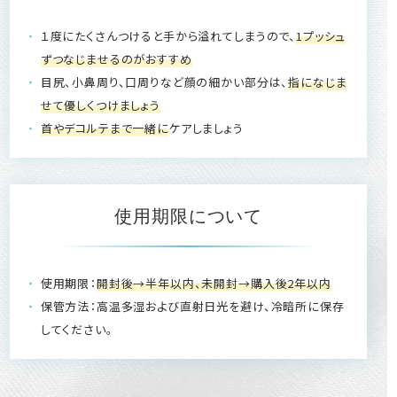
１度にたくさんつけると手から溢れてしまうので、
1プッシュ
ずつなじませるのがおすすめ
目尻、小鼻周り、口周りなど顔の細かい部分は、
指になじま
せて優しくつけましょう
首やデコルテまで一緒に
ケアしましょう
使用期限について
使用期限：
開封後→半年以内、未開封→購入後2年以内
保管方法：高温多湿および直射日光を避け、冷暗所に保存
してください。