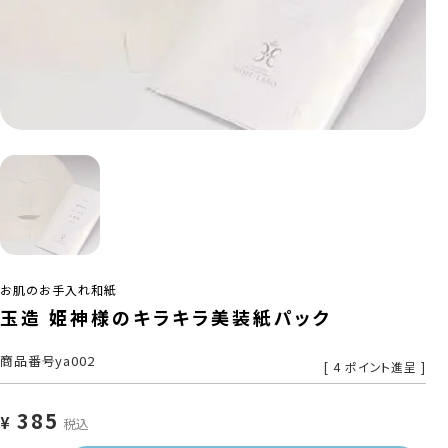
お肌のお手入れ和紙
玉造 姫神様のキラキラ美装紙パック
商品番号
ya002
[
4
ポイント進呈 ]
385
¥
税込