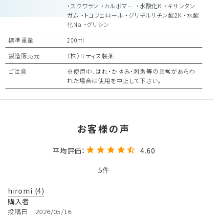
・スクワラン ・カルボマー ・水酸化K ・キサンタン
ガム ・トコフェロール ・グリチルリチン酸2K ・水酸
化Na ・グリシン
標準重量
200ml
製造販売元
（株）サティス製薬
ご注意
※使用中、はれ・かゆみ・刺激等の異常があらわ
れた場合は使用を中止して下さい。
4.60
5
hiromi
4
購入者
投稿日
2026/05/16