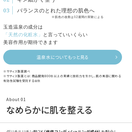
バランスのとれた理想の肌色へ
※肌色の改善は12週間の実験による
玉造温泉の成分は
「天然の化粧水」
と言っていいくらい
美容作用が期待できます
温泉水についてもっと見る
※サティス製薬調べ
※サティス製薬とは：商品開発800社以上の実績と技術力を生かし、肌の美容に関わる
有効性試験を受託する会社
なめらかに肌を整える
グリチルリチン酸2K
（皮膚コンディショニング成分）
を配合し