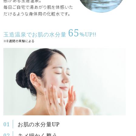
感がある玉造温泉。
毎日ご自宅で湯あがり肌を体感いた
だけるような身体用の化粧水です。
65
玉造温泉でお肌の水分量
%UP!!
※8週間の実験による
お肌の水分量UP
キメ細かく整う