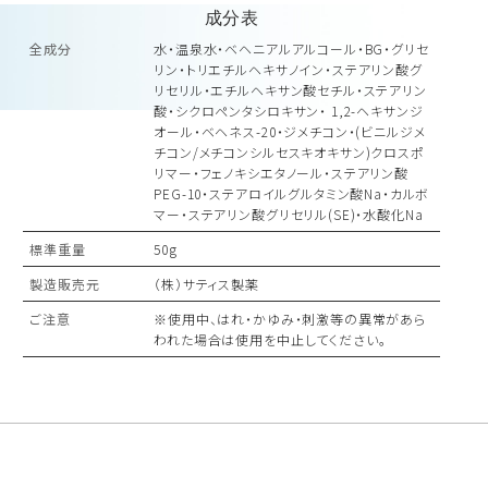
成分表
全成分
水・温泉水・ベヘニアルアルコール・BG・グリセ
リン・トリエチルヘキサノイン・ステアリン酸グ
リセリル・エチルヘキサン酸セチル・ステアリン
酸・シクロペンタシロキサン・ 1,2-ヘキサンジ
オール・ベヘネス-20・ジメチコン・(ビニルジメ
チコン/メチコンシルセスキオキサン)クロスポ
リマー・フェノキシエタノール・ステアリン酸
PEG-10・ステアロイルグルタミン酸Na・カルボ
マー・ステアリン酸グリセリル(SE)・水酸化Na
標準重量
50g
製造販売元
（株）サティス製薬
ご注意
※使用中、はれ・かゆみ・刺激等の異常があら
われた場合は使用を中止してください。