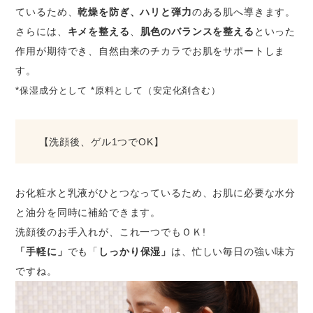
ているため、
乾燥を防ぎ、ハリと弾力
のある肌へ導きます。
さらには、
キメを整える
、
肌色のバランスを整える
といった
作用が期待でき、自然由来のチカラでお肌をサポートしま
す。
*保湿成分として *原料として（安定化剤含む）
【洗顔後、ゲル1つでOK】
お化粧水と乳液がひとつなっているため、お肌に必要な水分
と油分を同時に補給できます。
洗顔後のお手入れが、これ一つでもＯＫ!
「手軽に」
でも「
しっかり保湿」
は、忙しい毎日の強い味方
ですね。