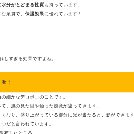
に水分がとどまる性質
も持っています。
含む泉質で、
保湿効果
に優れています！
うれしすぎる効果ですよね。
く整う
面の細かなデコボコのことです。
って、肌の見た目や触った感覚が違ってきます。
きくなり、盛り上がっている部分に光が当たると、影ができま
とつだと言われています。
に散布したところ、