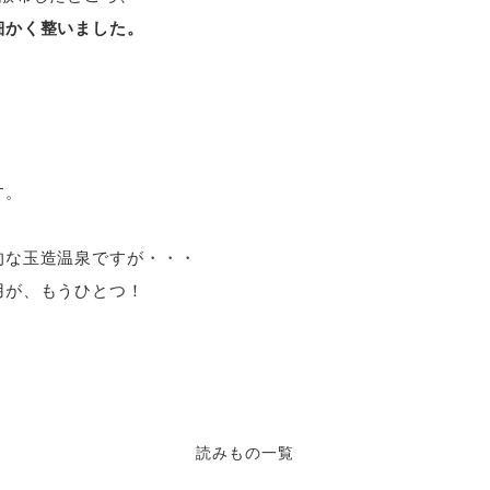
細かく整いました。
・
す。
）
的な玉造温泉ですが・・・
用が、もうひとつ！
読みもの一覧