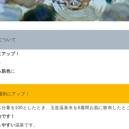
について
にアップ！
う
る肌色
に
躍的にアップ！
分量を100としたとき、玉造温泉水を8週間お肌に散布したとこ
のです！
しやすい
温泉です。