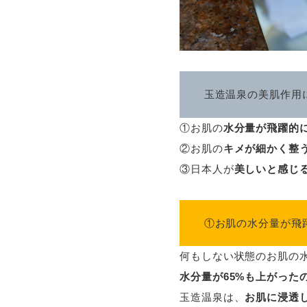
玉造温泉の美肌作用
①お肌の
水分量が飛躍的
②お肌の
キメが細かく整
③日本人が
美しいと感じ
①お肌の水分量が飛
何もしない状態のお肌の水
水分量が65%も上がった
玉造温泉は、
お肌に浸透