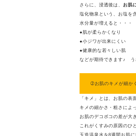
さらに、浸透後は、
お肌
塩化物泉という、お塩を
水分量が増えると・・・
●肌が柔らかくなり
●小ジワが出来にくい
●健康的な若々しい肌
などが期待できます♪ 
➁お肌のキメが細か
「キメ」とは、お肌の表
キメの細かさ・粗さによ
お肌のデコボコの差が大
これがくすみの原因のひ
玉造温泉水を8週間お肌