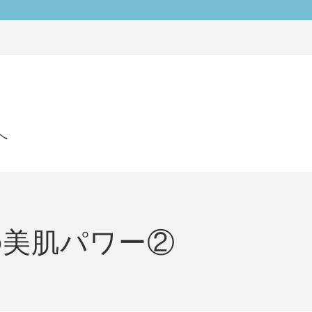
へ
の美肌パワー②