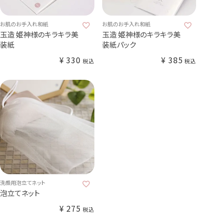
お肌のお手入れ和紙
お肌のお手入れ和紙
玉造 姫神様のキラキラ美
玉造 姫神様のキラキラ美
装紙
装紙パック
¥
330
¥
385
税込
税込
洗顔用泡立てネット
泡立てネット
¥
275
税込