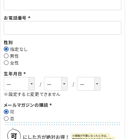
お電話番号
(
必
須
性別
)
指定なし
男性
女性
生年月日
(
必
※設定すると変更できません
須
)
メールマガジンの購読
可
(
否
必
須
)