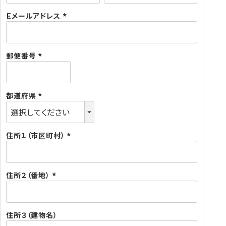
必
須
Ｅメールアドレス
)
(
必
須
郵便番号
)
(
必
須
都道府県
)
(
必
須
住所１（市区町村）
)
(
必
須
住所２（番地）
)
(
必
須
住所３（建物名）
)