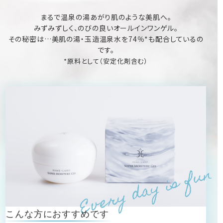
まるで
温泉の湯あがり肌のような美肌へ。
みずみずしく、のびの良いオールインワンゲル。
その秘密は…
美肌の湯・玉造温泉水を74％*
も配合しているの
です。
*原料として（安定化剤含む）
Every day is fun
こんな方におすすめです