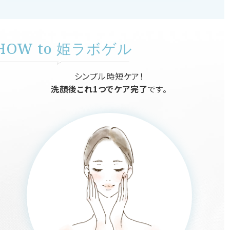
HOW to 姫ラボゲル
シンプル時短ケア！
洗顔後これ1つでケア完了
です。