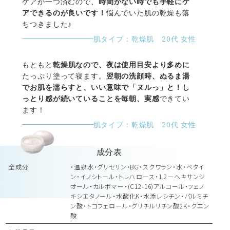
ケアが一つ済むので、
時間がない時でも手軽にケ
アできるのが良いです！
悩んでいた肌の乾燥も落
ちつきました♪
肌タイプ：乾燥肌 20代 女性
もともと
乾燥肌なので、夜は使用目安より多めに
たっぷり塗って寝ます。
翌朝の洗顔時、ぬるま湯
でお肌を濡らすと、いい意味で「ヌルっ」と！し
っとり感が続いていることを毎朝、実感
できてい
ます！
肌タイプ：乾燥肌 20代 女性
成分表
全成分
・温泉水・グリセリン・BG・スクワラン・水・ベタイ
ン・イノシトール・トレハロース・1.2－ヘキサンジ
オール・カルボマー・(C12-16)アルコール・フェノ
キシエタノール・水酸化K・水添レシチン・パルミチ
ン酸・トコフェロール・グリチルリチン酸2K・クエン
酸