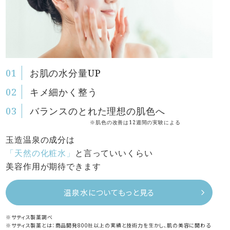
お肌の水分量UP
キメ細かく整う
バランスのとれた理想の肌色へ
※肌色の改善は12週間の実験による
玉造温泉の成分は
「天然の化粧水」
と言っていいくらい
美容作用が期待できます
温泉水についてもっと見る
※サティス製薬調べ
※サティス製薬とは：商品開発800社以上の実績と技術力を生かし、肌の美容に関わる