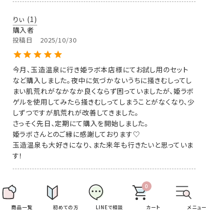
りぃ
1
購入者
投稿日
2025/10/30
今月、玉造温泉に行き姫ラボ本店様にてお試し用のセット
など購入しました。夜中に気づかないうちに掻きむしってし
まい肌荒れがなかなか良くならず困っていましたが、姫ラボ
ゲルを使用してみたら掻きむしってしまうことがなくなり、少
しずつですが肌荒れが改善してきました。

さっそく先日、定期にて購入を開始しました。

姫ラボさんとのご縁に感謝しております♡

玉造温泉も大好きになり、また来年も行きたいと思っていま
す！
みーま
2
0
商品を購入する
購入者
投稿日
2025/08/27
商品一覧
初めての方
LINEで相談
カート
メニュー