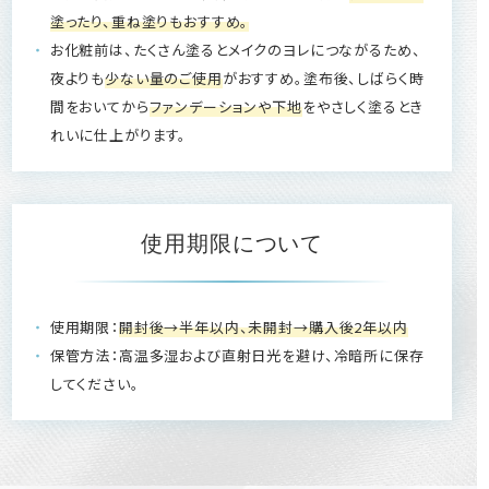
塗ったり、重ね塗りもおすすめ。
お化粧前は、たくさん塗るとメイクのヨレにつながるため、
夜よりも
少ない量のご使用
がおすすめ。塗布後、しばらく時
間をおいてから
ファンデーションや下地
をやさしく塗るとき
れいに仕上がります。
使用期限について
使用期限：
開封後→半年以内、未開封→購入後2年以内
保管方法：高温多湿および直射日光を避け、冷暗所に保存
してください。