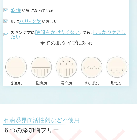
乾燥
が気になっている
ハリ・ツヤ
肌に
がほしい
時間をかけたくない
しっかりケアし
スキンケアに
。でも、
たい
全ての肌タイプに対応
普通肌
乾燥肌
混合肌
ゆらぎ肌
脂性肌
石油系界面活性剤など不使用
６つの添加物フリー