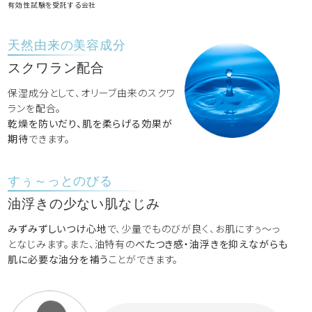
有効性試験を受託する会社
天然由来の美容成分
スクワラン配合
保湿成分として、オリーブ由来のスクワ
ランを配合。
乾燥を防いだり、肌を柔らげる効果が
期待
できます。
すぅ～っとのびる
油浮きの少ない肌なじみ
みずみずしいつけ心地
で、少量でものびが良く、お肌にすぅ～っ
となじみます。また、油特有の
べたつき感・油浮きを抑えながらも
肌に必要な油分を補う
ことができます。