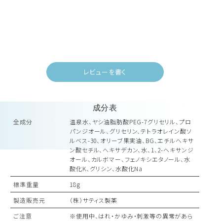
レビューを書く
成分表
全成分
温泉水、ヤシ油脂肪酸PEG-7グリセリル、プロ
パンジオール、グリセリン、テトラオレイン酸ソ
ルベス-30、オリーブ果実油、BG、エチルヘキサ
ン酸セチル、へキサデカン、水、1、2-ヘキサンジ
オール、カルボマー、フェノキシエタノール、水
酸化K、グリシン、水酸化Na
標準重量
18g
製造販売元
（株）サティス製薬
ご注意
※使用中、はれ・かゆみ・刺激等の異常があら