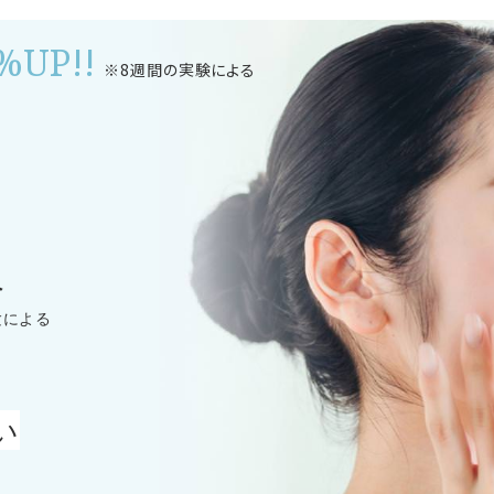
%UP!!
※8週間の実験による
へ
験による
い