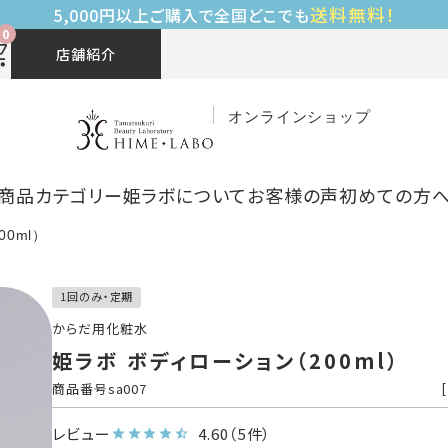
送料無料！
5,000円以上ご購入で全国どこでも
0
店舗紹介
オンラインショップ
商品カテゴリー
姫ラボについて
お客様の声
初めての方
0ml）
1回のみ・定期
からだ用化粧水
姫ラボ ボディローション（200ml）
商品番号
sa007
[
レビュー
4.60
（5件）