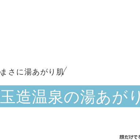
まさに湯あがり肌
玉造温泉の湯あが
顔だけで