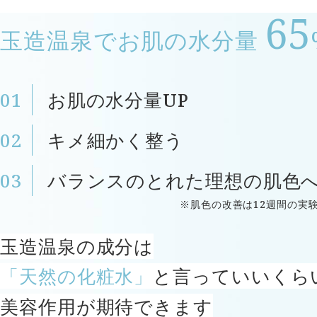
65
玉造温泉でお肌の水分量
お肌の水分量UP
キメ細かく整う
バランスのとれた理想の肌色
※肌色の改善は12週間の実
玉造温泉の成分は
「天然の化粧水」
と言っていいくら
美容作用が期待できます